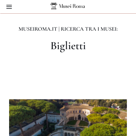
Skip
Toggle
to
Navigation
content
Home
MUSEIROMA.IT | RICERCA TRA I MUSEI:
Biglietti
Musei
Servizi
Contatti