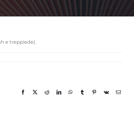
sh e treppiede).
Facebook
X
Reddit
LinkedIn
WhatsApp
Tumblr
Pinterest
Vk
Email