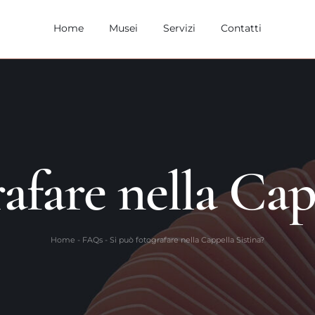
Home
Musei
Servizi
Contatti
afare nella Cap
Home
-
FAQs
-
Si può fotografare nella Cappella Sistina?