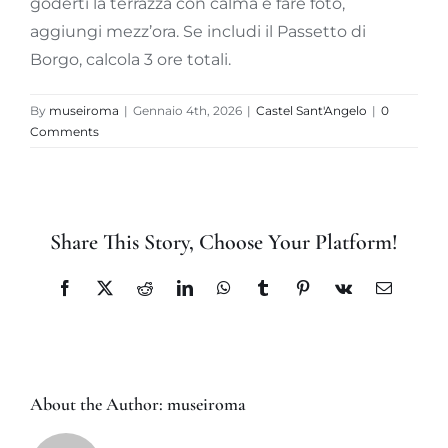
goderti la terrazza con calma e fare foto,
aggiungi mezz’ora. Se includi il Passetto di
Borgo, calcola 3 ore totali.
By
museiroma
|
Gennaio 4th, 2026
|
Castel Sant'Angelo
|
0
Comments
Share This Story, Choose Your Platform!
Facebook
X
Reddit
LinkedIn
WhatsApp
Tumblr
Pinterest
Vk
Email
About the Author:
museiroma