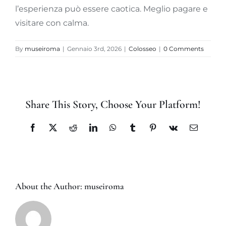
l’esperienza può essere caotica. Meglio pagare e
visitare con calma.
By
museiroma
|
Gennaio 3rd, 2026
|
Colosseo
|
0 Comments
Share This Story, Choose Your Platform!
Facebook
X
Reddit
LinkedIn
WhatsApp
Tumblr
Pinterest
Vk
Email
About the Author:
museiroma