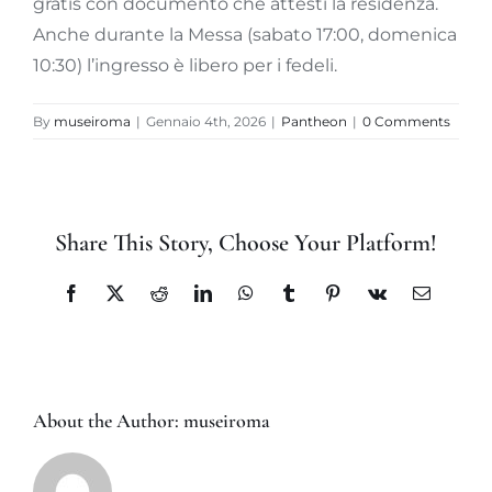
gratis con documento che attesti la residenza.
Anche durante la Messa (sabato 17:00, domenica
10:30) l’ingresso è libero per i fedeli.
By
museiroma
|
Gennaio 4th, 2026
|
Pantheon
|
0 Comments
Share This Story, Choose Your Platform!
Facebook
X
Reddit
LinkedIn
WhatsApp
Tumblr
Pinterest
Vk
Email
About the Author:
museiroma