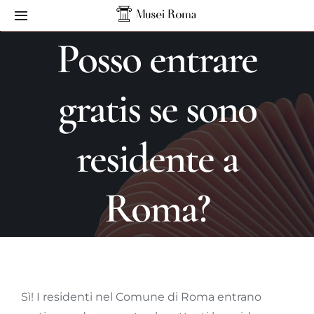
Skip
Toggle
to
Navigation
Posso entrare
content
Home
gratis se sono
Musei
residente a
Servizi
Contatti
Roma?
Sì! I residenti nel Comune di Roma entrano