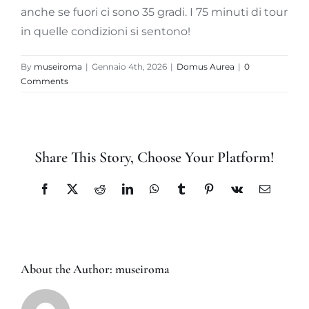
anche se fuori ci sono 35 gradi. I 75 minuti di tour
in quelle condizioni si sentono!
By
museiroma
|
Gennaio 4th, 2026
|
Domus Aurea
|
0
Comments
Share This Story, Choose Your Platform!
Facebook
X
Reddit
LinkedIn
WhatsApp
Tumblr
Pinterest
Vk
Email
About the Author:
museiroma