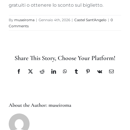
gratuiti o ottenere lo sconto sul biglietto.
By
museiroma
|
Gennaio 4th, 2026
|
Castel Sant'Angelo
|
0
Comments
Share This Story, Choose Your Platform!
Facebook
X
Reddit
LinkedIn
WhatsApp
Tumblr
Pinterest
Vk
Email
About the Author:
museiroma