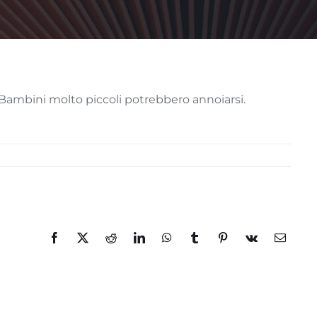
. Bambini molto piccoli potrebbero annoiarsi.
Facebook
X
Reddit
LinkedIn
WhatsApp
Tumblr
Pinterest
Vk
Email