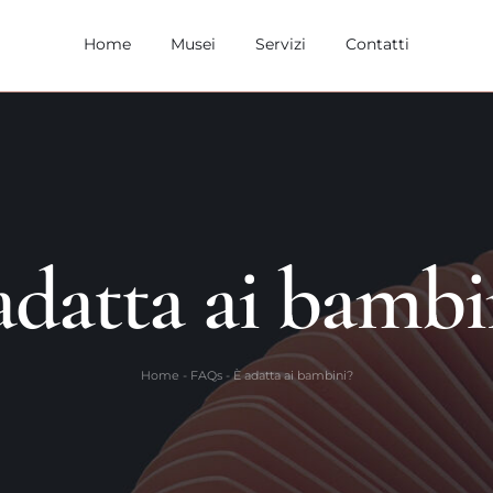
Home
Musei
Servizi
Contatti
adatta ai bambi
Home
-
FAQs
-
È adatta ai bambini?