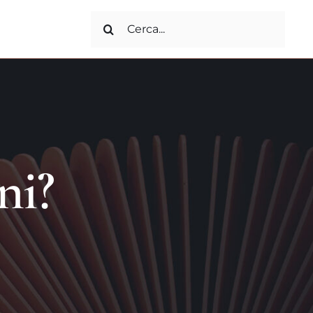
Search
for:
ni?