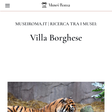
Skip
Toggle
to
Navigation
content
Home
MUSEIROMA.IT | RICERCA TRA I MUSEI:
Villa Borghese
Musei
Servizi
Contatti