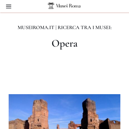
Skip
Toggle
to
Navigation
content
Home
MUSEIROMA.IT | RICERCA TRA I MUSEI:
Opera
Musei
Servizi
Contatti