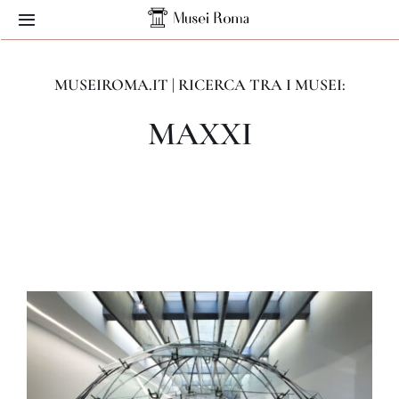
Skip
Toggle
to
Navigation
content
Home
MUSEIROMA.IT | RICERCA TRA I MUSEI:
MAXXI
Musei
Servizi
Contatti