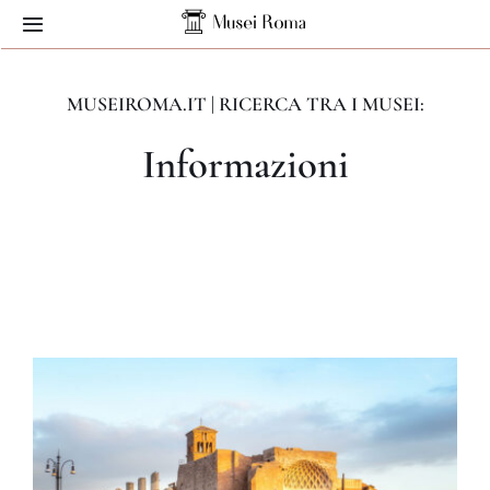
Skip
Toggle
to
Navigation
content
Home
MUSEIROMA.IT | RICERCA TRA I MUSEI:
Informazioni
Musei
Servizi
Contatti