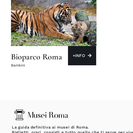
Bioparco Roma
+INFO
Bambini
La guida definitiva ai musei di Roma.
Biglietti, orari, consigli e tutto quello che ti serve per viv